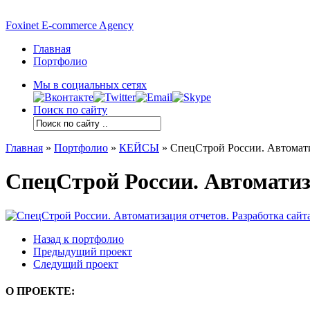
Foxinet E-commerce Agency
Главная
Портфолио
Мы в социальных сетях
Поиск по сайту
Главная
»
Портфолио
»
КЕЙСЫ
»
СпецСтрой России. Автомати
СпецСтрой России. Автоматиз
Назад к портфолио
Предыдущий проект
Следущий проект
О ПРОЕКТЕ: