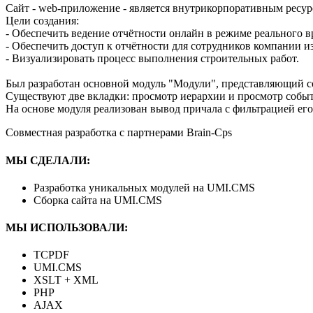
Сайт - web-приложение - является внутрикорпоративным ресу
Цели создания:
- Обеспечить ведение отчётности онлайн в режиме реального в
- Обеспечить доступ к отчётности для сотрудников компании из
- Визуализировать процесс выполнения строительных работ.
Был разработан основной модуль "Модули", представляющий со
Существуют две вкладки: просмотр иерархии и просмотр собы
На основе модуля реализован вывод причала с фильтрацией его
Совместная разработка с партнерами Brain-Cps
МЫ СДЕЛАЛИ:
Разработка уникальных модулей на UMI.CMS
Сборка сайта на UMI.CMS
МЫ ИСПОЛЬЗОВАЛИ:
TCPDF
UMI.CMS
XSLT + XML
PHP
AJAX