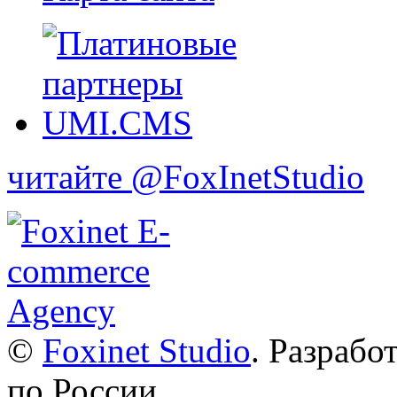
читайте @FoxInetStudio
©
Foxinet Studio
. Разрабо
по России